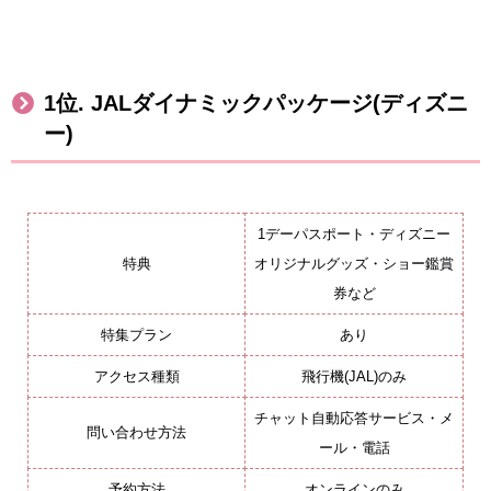
1
位
. JAL
ダイナミックパッケージ
(
ディズニ
ー
)
1デーパスポート・ディズニー
特典
オリジナルグッズ・ショー鑑賞
券など
特集プラン
あり
アクセス種類
飛行機(JAL)のみ
チャット自動応答サービス・メ
問い合わせ方法
ール・電話
予約方法
オンラインのみ