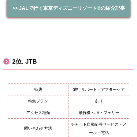
>> JAL
で行く東京ディズニーリゾート
®
の紹介記事
2
位
. JTB
特典
旅行サポート・アフターケア
特集プラン
あり
アクセス種類
飛行機・JR・フェリー
チャット自動応答サービス・メ
問い合わせ方法
ール・電話