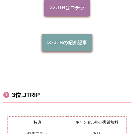
>> JTBはコチラ
>> JTB
の紹介記事
3
位
.JTRIP
特典
キャンセル料が実質無料
特集プラン
あり