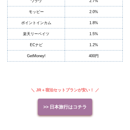
ワラウ
2.7%
モッピー
2.0%
ポイントインカム
1.8%
楽天リーベイツ
1.5%
ECナビ
1.2%
GetMoney!
400円
＼ JR＋宿泊セットプランが安い！ ／
>> 日本旅行はコチラ