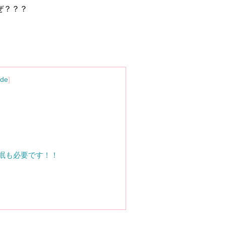
ぜ？？？
ide
]
眠も必要です！！