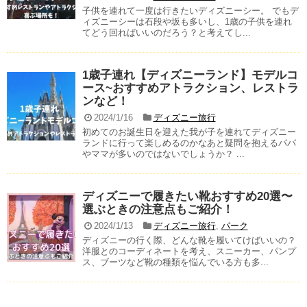
子供を連れて一度は行きたいディズニーシー。 でもデ
ィズニーシーは石段や坂も多いし、1歳の子供を連れ
てどう回ればいいのだろう？と考えてし...
1歳子連れ【ディズニーランド】モデルコ
ース~おすすめアトラクション、レストラ
ンなど！
2024/1/16
ディズニー旅行
初めてのお誕生日を迎えた我が子を連れてディズニー
ランドに行って楽しめるのかなあと疑問を抱えるパパ
やママが多いのではないでしょうか？ ...
ディズニーで履きたい靴おすすめ20選〜
選ぶときの注意点もご紹介！
2024/1/13
ディズニー旅行
,
パーク
ディズニーの行く際、どんな靴を履いてけばいいの？
洋服とのコーディネートを考え、スニーカー、パンプ
ス、ブーツなど靴の種類を悩んでいる方も多...