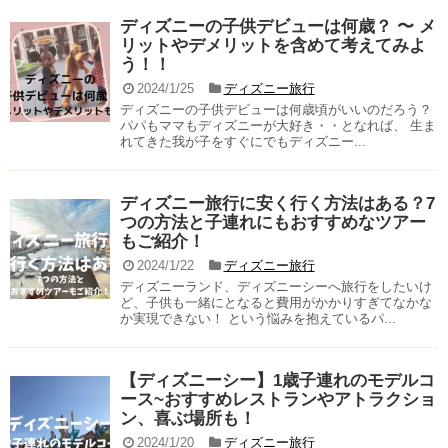
ディズニーの子供デビューは何歳？ 〜 メ
リットやデメリットを含めて考えてみよ
う！！
2024/1/25
ディズニー旅行
ディズニーの子供デビューは何歳頃がいいのだろう？
パパもママもディズニーが大好き・・となれば、 生ま
れてきた我が子をすぐにでもディズニー...
ディズニー旅行に安く行く方法はある？7
つの方法と子連れにもおすすめなツアー
もご紹介！
2024/1/22
ディズニー旅行
ディズニーランド、ディズニーシーへ旅行をしたいけ
ど、子供も一緒にとなると費用がかかりすぎてなかな
か実現できない！ という悩みを抱えているパ...
【ディズニーシー】1歳子連れのモデルコ
ース~おすすめレストランやアトラクショ
ン、喜ぶ場所も！
2024/1/20
ディズニー旅行