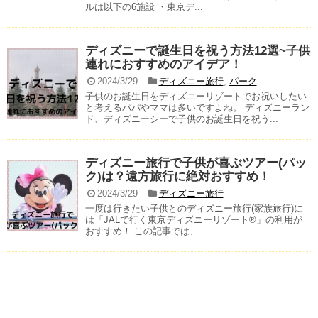
ルは以下の6施設 ・東京デ...
ディズニーで誕生日を祝う方法12選~子供
連れにおすすめのアイデア！
2024/3/29
ディズニー旅行
,
パーク
子供のお誕生日をディズニーリゾートでお祝いしたい
と考えるパパやママは多いですよね。 ディズニーラン
ド、ディズニーシーで子供のお誕生日を祝う...
ディズニー旅行で子供が喜ぶツアー(パッ
ク)は？遠方旅行に絶対おすすめ！
2024/3/29
ディズニー旅行
一度は行きたい子供とのディズニー旅行(家族旅行)に
は「JALで行く東京ディズニーリゾート®」の利用が
おすすめ！ この記事では、 ...