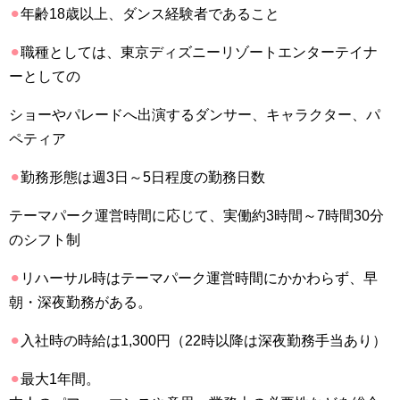
⚫︎
年齢
18
歳以上、ダンス経験者であること
⚫︎
職種としては、東京ディズニーリゾートエンターテイナ
ーとしての
ショーやパレードへ出演するダンサー、キャラクター、パ
ペティア
⚫︎
勤務形態は週
3
日～
5
日程度の勤務日数
テーマパーク運営時間に応じて、実働約
3
時間～
7
時間
30
分
のシフト制
⚫︎
リハーサル時はテーマパーク運営時間にかかわらず、早
朝・深夜勤務がある。
⚫︎
入社時の時給は
1
,
300
円（
22
時以降は深夜勤務手当あり）
⚫︎
最大
1
年間。