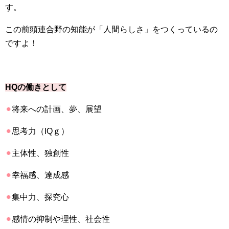
す。
この前頭連合野の知能が「人間らしさ」をつくっているの
ですよ！
HQ
の働きとして
⚫︎
将来への計画、夢、展望
⚫︎
思考力（
IQ
ｇ）
⚫︎
主体性、独創性
⚫︎
幸福感、達成感
⚫︎
集中力、探究心
⚫︎
感情の抑制や理性、社会性