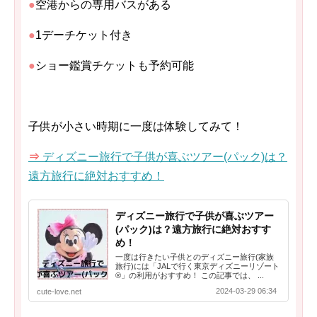
●
空港からの専用バスがある
●
1デーチケット付き
●
ショー鑑賞チケットも予約可能
子供が小さい時期に一度は体験してみて！
⇒
ディズニー旅行で子供が喜ぶツアー(パック)は？
遠方旅行に絶対おすすめ！
ディズニー旅行で子供が喜ぶツアー
(パック)は？遠方旅行に絶対おすす
め！
一度は行きたい子供とのディズニー旅行(家族
旅行)には「JALで行く東京ディズニーリゾート
®」の利用がおすすめ！ この記事では、 ...
2024-03-29 06:34
cute-love.net