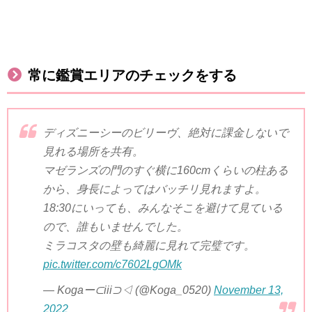
常に鑑賞エリアのチェックをする
ディズニーシーのビリーヴ、絶対に課金しないで
見れる場所を共有。
マゼランズの門のすぐ横に160cmくらいの柱ある
から、身長によってはバッチリ見れますよ。
18:30にいっても、みんなそこを避けて見ている
ので、誰もいませんでした。
ミラコスタの壁も綺麗に見れて完璧です。
pic.twitter.com/c7602LgOMk
— Kogaー⊂iii⊃◁ (@Koga_0520)
November 13,
2022