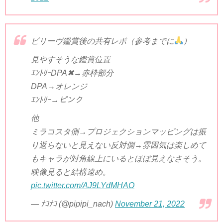
ビリーヴ鑑賞後の共有レポ（参考までに
）
見やすそうな鑑賞位置
ｴﾝﾄﾘｰDPA✖→赤枠部分
DPA→オレンジ
ｴﾝﾄﾘｰ→ピンク
他
ミラコスタ側→プロジェクションマッピングは振
り返らないと見えない反対側→雰因気は楽しめて
もキャラが対角線上にいるとほぼ見えなさそう。
映像見ると結構遠め。
pic.twitter.com/AJ9LYdMHAO
— ﾅｺﾅｺ (@pipipi_nach)
November 21, 2022