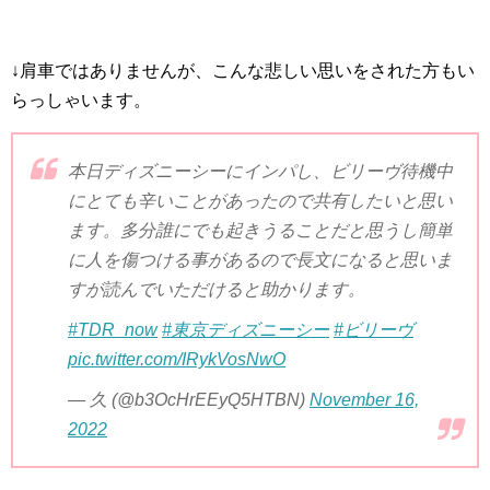
↓肩車ではありませんが、こんな悲しい思いをされた方もい
らっしゃいます。
本日ディズニーシーにインパし、ビリーヴ待機中
にとても辛いことがあったので共有したいと思い
ます。多分誰にでも起きうることだと思うし簡単
に人を傷つける事があるので長文になると思いま
すが読んでいただけると助かります。
#TDR_now
#東京ディズニーシー
#ビリーヴ
pic.twitter.com/IRykVosNwO
— 久 (@b3OcHrEEyQ5HTBN)
November 16,
2022