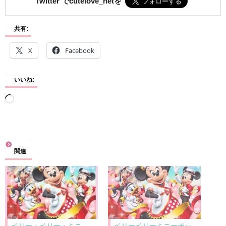
Twitter でcutelove_netを
共有:
X
Facebook
いいね:
読
み
込
み
関連
中…
ベリー・ベリー・ミニ
ベリーベリーミニーポッ