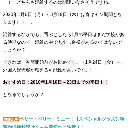
ー！」どちらも混雑するのは間違いなさそうですね。
2020
年
1
月
6
日（月）～
3
月
19
日（木）は春キャン期間とな
りますし・・。
混雑するなかでも、選ぶとしたら
1
月の平日はまだ学校があ
る時期なので、混雑の中でも少し余裕があるのではないで
しょうか？
できれば、春節開始前がお勧めです。（
1
月
24
日（金）～、
外国人観光客が増える可能性が高いです。）
おすすめ日：
2010
年
1
月
10
日～
23
日までの平日！！
となるでしょうか？
ベリー・ベリー・ミニー！【スペシャルグッズ】種
関連記事
類や混雑状況は？～在庫切れに注意！！