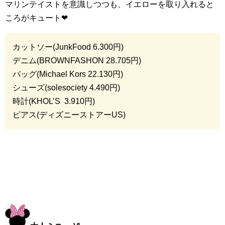
マリンテイストを意識しつつも、イエローを取り入れると
ころがキュート
❤︎
カットソー(
JunkFood 6.300
円)
デニム(
BROWNFASHON 28.705
円)
バッグ(
Michael Kors
22.130
円)
シューズ(
solesociety 4.490
円)
時計(
KHOL’S
3.910
円)
ピアス(ディズニーストアー
US
)