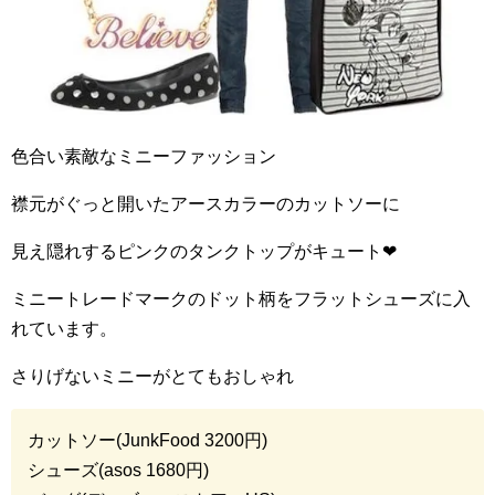
色合い素敵なミニーファッション
襟元がぐっと開いたアースカラーのカットソーに
見え隠れするピンクのタンクトップがキュート
❤︎
ミニートレードマークのドット柄をフラットシューズに入
れています。
さりげないミニーがとてもおしゃれ
カットソー(
JunkFood 3200
円)
シューズ(
asos 1680
円)