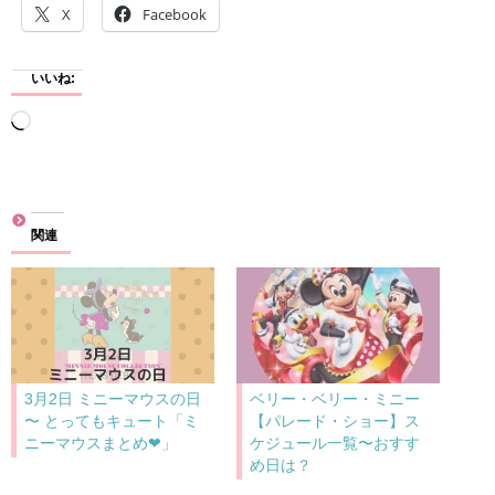
X
Facebook
いいね:
読
み
込
み
関連
中…
3月2日 ミニーマウスの日
ベリー・ベリー・ミニー
〜 とってもキュート「ミ
【パレード・ショー】ス
ニーマウスまとめ❤︎」
ケジュール一覧〜おすす
め日は？