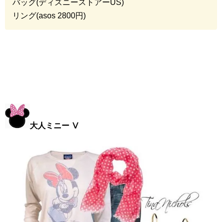
バッグ(ディズニーストアー
US
)
リング(
asos 2800
円)
大人ミニー Ⅴ