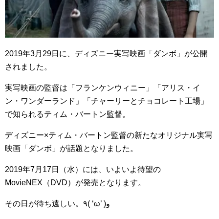
2019
年
3
月
29
日に、ディズニー実写映画「ダンボ」が公開
されました。
実写映画の監督は「フランケンウィニー」「アリス・イ
ン・ワンダーランド」「チャーリーとチョコレート工場」
で知られるティム・バートン監督。
ディズニー
×
ティム・バートン監督の新たなオリジナル実写
映画「ダンボ」が話題となりました。
2019
年
7
月
17
日（水）には、いよいよ待望の
MovieNEX
（
DVD
）が発売となります。
その日が待ち遠しい。٩( ‘ω’ )و