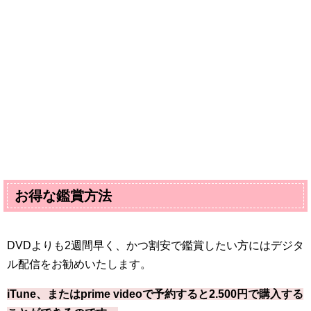
お得な鑑賞方法
DVD
よりも
2
週間早く、かつ割安で鑑賞したい方にはデジタ
ル配信をお勧めいたします。
iTune
、または
prime video
で予約すると
2.500
円で購入する