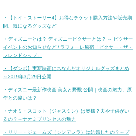
・【トイ・ストーリー
4
】お得なチケット購入方法や販売期
間、気になるグッズなど
・ディズニーとは？
ディズニーピクサーとは？
～
ピクサー
イベントのお知らせなど
/
ラフォーレ原宿「ピクサー・ザ・
フレンドシップ」
・【ダンボ】実写映画にちなんだオリジナルグッズまとめ
～2019
年
3
月
29
日公開
・ディズニー最新作映画
美女と野獣
公開｜映画の魅力、原
作との違いは？
・ナオミ・スコット（ジャスミン）は奥様？夫や子供がい
るの？～ナオミプリンセスの魅力
・リリー・ジェームズ（シンデレラ）は結婚したの？～プ