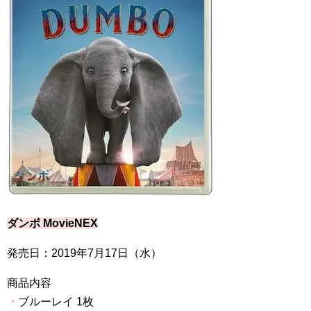
ダンボ
MovieNEX
発売日：
2019
年
7
月
17
日（水）
商品内容
・
ブルーレイ
1
枚