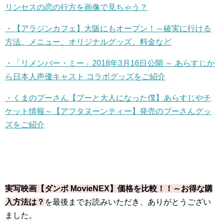
リンセスの恋の行方を画像で見ちゃう？
・【アラジンカフェ】大阪にもオープン！～確実に行ける
方法、メニュー、オリジナルグッズ、料金など
・「リメンバー・ミー」2018
年
3
月
16
日公開
～
あらすじか
ら日本人声優キャスト
コラボグッズをご紹介
・くまのプーさん【プーと大人になった僕】あらすじやチ
ケット情報～【アフタヌーンティー】発売のプーさんグッ
ズをご紹介
実写映画【ダンボ
MovieNEX
】価格を比較！！～お得な購
入方法は？
を最後までお読みいただき、ありがとうござい
ました。