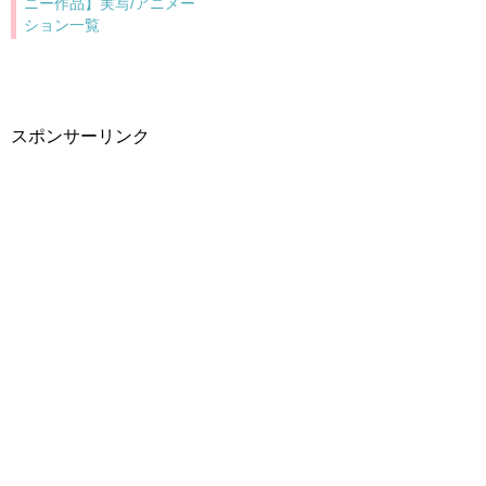
ニー作品】実写/アニメー
ション一覧
スポンサーリンク