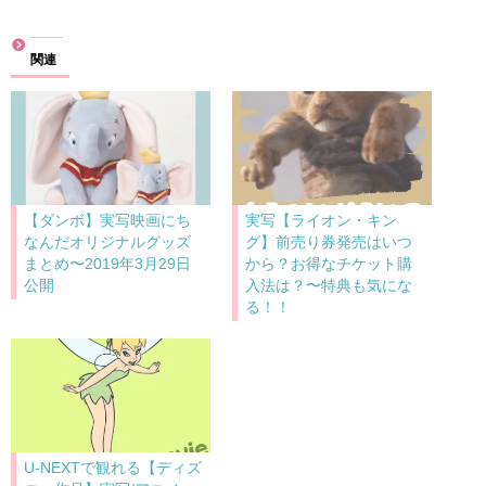
込
み
関連
中…
【ダンボ】実写映画にち
実写【ライオン・キン
なんだオリジナルグッズ
グ】前売り券発売はいつ
まとめ〜2019年3月29日
から？お得なチケット購
公開
入法は？〜特典も気にな
る！！
U-NEXTで観れる【ディズ