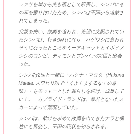
ファサを崖から突き落として殺害し、シンバにそ
の罪を擦り付けたため、シンバは王国から追放さ
れてしまった。
父親を失い、故郷を追われ、絶望に支配されてい
たシンバは、行き倒れになり、ハゲワシに食われ
そうになったところをミーアキャットとイボイノ
シシのコンビ、ティモンとプンバァの
2
匹と出会
った。
シンバは
2
匹と一緒に「ハクナ・マタタ（
Hakuna
Matata
, スワヒリ語で「くよくよするな」の意
味）」をモットーとした暮らしを続け、成長して
いく。一方プライド・ランドは、暴君となったス
カーによって荒廃していた。
シンバは、助けを求めて故郷を出てきたナラと偶
然にも再会し、王国の現状を知らされる。