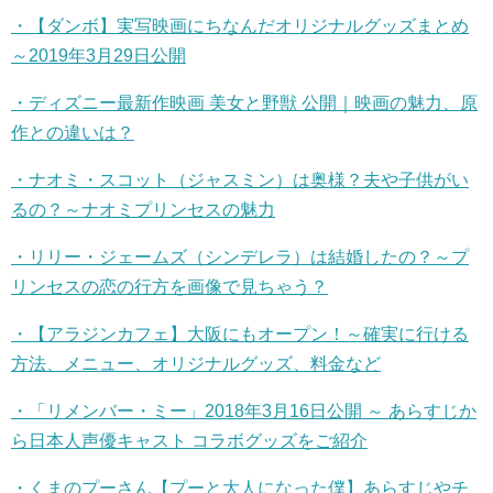
・【ダンボ】実写映画にちなんだオリジナルグッズまとめ
～2019
年
3
月
29
日公開
・ディズニー最新作映画
美女と野獣
公開｜映画の魅力、原
作との違いは？
・ナオミ・スコット（ジャスミン）は奥様？夫や子供がい
るの？～ナオミプリンセスの魅力
・リリー・ジェームズ（シンデレラ）は結婚したの？～プ
リンセスの恋の行方を画像で見ちゃう？
・【アラジンカフェ】大阪にもオープン！～確実に行ける
方法、メニュー、オリジナルグッズ、料金など
・「リメンバー・ミー」2018
年
3
月
16
日公開
～
あらすじか
ら日本人声優キャスト
コラボグッズをご紹介
・くまのプーさん【プーと大人になった僕】あらすじやチ