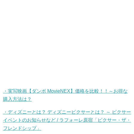
・実写映画【ダンボ
MovieNEX
】価格を比較！！～お得な
購入方法は？
・ディズニーとは？
ディズニーピクサーとは？
～
ピクサー
イベントのお知らせなど
/
ラフォーレ原宿「ピクサー・ザ・
フレンドシップ」