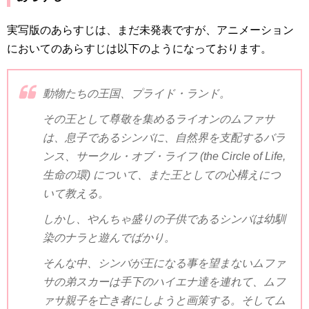
実写版のあらすじは、まだ未発表ですが、アニメーション
においてのあらすじは以下のようになっております。
動物たちの王国、プライド・ランド。
その王として尊敬を集めるライオンのムファサ
は、息子であるシンバに、自然界を支配するバラ
ンス、サークル・オブ・ライフ (
the Circle of Life
,
生命の環) について、また王としての心構えにつ
いて教える。
しかし、やんちゃ盛りの子供であるシンバは幼馴
染のナラと遊んでばかり。
そんな中、シンバが王になる事を望まないムファ
サの弟スカーは手下のハイエナ達を連れて、ムフ
ァサ親子を亡き者にしようと画策する。そしてム