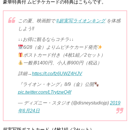
豪華特典付 ムビチケカードの特典はこちらです。
この夏、映画館で
#超実写ライオンキング
を体感
しよう‼
↓↓お得に観るならコチラ↓↓
6/28（金）よりムビチケカード発売
ポストカード付き（4枚1組／2セット）
一般券1400円、小人券900円（税込）
詳細→
https://t.co/fz6UWZ4HJV
『ライオン・キング』8/9（金）公開
pic.twitter.com/LTrytzwQ4f
— ディズニー・スタジオ (@disneystudiojp)
2019
年6月24日
超実写版ポストカード（
4
枚
1
組／
2
セット）