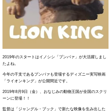
2019
年のスタートはイノシシ「プンバァ」が大活躍しまし
たよね。
今年の干支であるプンバァも登場するディズニー実写映画
「ライオンキング」が公開間近です。
2019
年
8
月
9
日（金）、おなじみの動物王国が全国のスクリ
ーンに登場！！
監督は「ジャングル・ブック」で新たな映像を生み出した