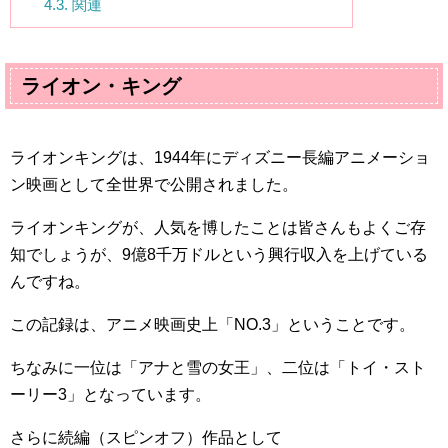
4.3.
関連
ライオン・キング
ライオンキングは、
1944
年にディズニー長編アニメーショ
ン映画として全世界で公開されました。
ライオンキングが、人気を博したことは皆さんもよくご存
知でしょうが、
9
億
8
千万ドルという興行収入を上げている
んですね。
この記録は、アニメ映画史上「
NO.3
」ということです。
ちなみに一位は「アナと雪の女王」、二位は「トイ・スト
ーリー
3
」となっています。
さらに続編（スピンオフ）作品として