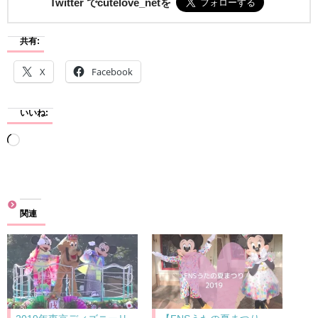
Twitter でcutelove_netを
共有:
X
Facebook
いいね:
読
み
込
み
関連
中…