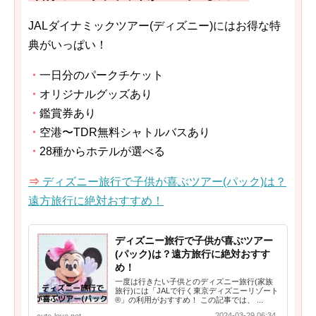
JALダイナミックツアー(ディズニー)にはお得な特
典がいっぱい！
・
一日分のパークチケット
・
オリジナルグッズあり
・
鑑賞券あり
・
空港〜TDR無料シャトルバスあり
・
28種からホテルが選べる
⇒
ディズニー旅行で子供が喜ぶツアー(パック)は？
遠方旅行に絶対おすすめ！
ディズニー旅行で子供が喜ぶツアー
(パック)は？遠方旅行に絶対おすす
め！
一度は行きたい子供とのディズニー旅行(家族
旅行)には「JALで行く東京ディズニーリゾート
®」の利用がおすすめ！ この記事では、 ...
2024-03-29 06:34