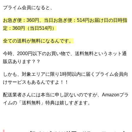
プライム会員になると、
お急ぎ便：
360
円、当日お急ぎ便：
514
円お届け日の日時指
定：
360
円（当日
514
円）
全ての送料が無料になるんです。
今時、
2000
円以下のお買い物で、送料無料というネット通
販店あります？？
しかも、対象エリアに限り
1
時間以内に届くプライム会員向
けサービスもあるんですよ！！
配送業者さんには本当に申し訳ないのですが、
Amazon
プラ
イムの「送料無料」特典は嬉しすぎます。