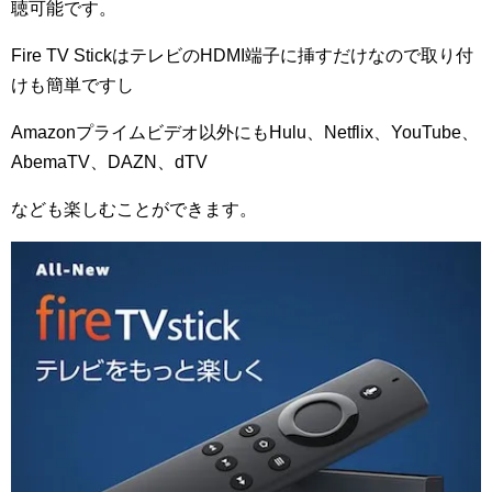
聴可能です。
Fire TV Stick
はテレビの
HDMI
端子に挿すだけなので取り付
けも簡単ですし
Amazon
プライムビデオ以外にも
Hulu
、
Netflix
、
YouTube
、
AbemaTV
、
DAZN
、
dTV
なども楽しむことができます。