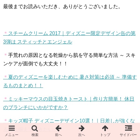
最後までお読みいただき、ありがとうございました。
＊
スチームクリーム
2017
｜ディズニー限定デザイン缶の第
3
弾は スティッチとエンジェル
＊
手荒れの原因となる乾燥から肌を守る簡単な方法 ～ スキ
ンケアが面倒でも大丈夫！！
＊
夏のディズニーを楽しむために 暑さ対策は必須 ～ 準備す
るものまとめ！！
＊
ミッキーマウスの目玉焼きトースト｜作り方簡単！ 休日
のブランチにいかがですか？
＊
キッズ帽子 ディズニーデザイン
10
選！｜日差しが強くな
る前に揃えておきたい！