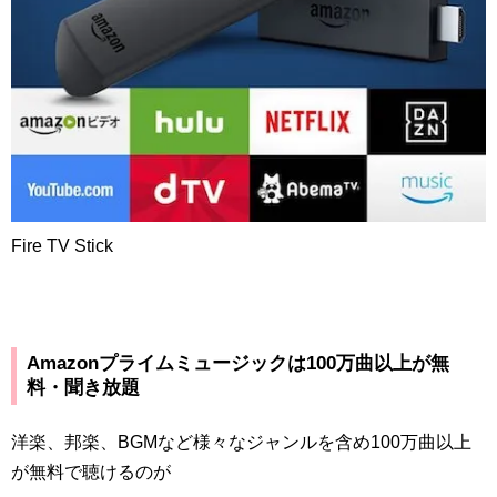
Fire TV Stick
Amazon
プライムミュージックは
100
万曲以上が無
料・聞き放題
洋楽、邦楽、
BGM
など様々なジャンルを含め
100
万曲以上
が無料で聴けるのが