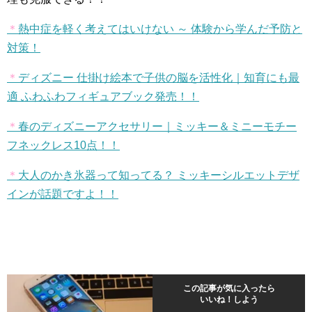
＊
熱中症を軽く考えてはいけない ～ 体験から学んだ予防と
対策！
＊
ディズニー 仕掛け絵本で子供の脳を活性化｜知育にも最
適 ふわふわフィギュアブック発売！！
＊
春のディズニーアクセサリー｜ミッキー＆ミニーモチー
フネックレス
10
点！！
＊
大人のかき氷器って知ってる？ ミッキーシルエットデザ
インが話題ですよ！！
この記事が気に入ったら
いいね！しよう