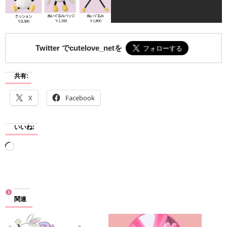
Twitter でcutelove_netを
共有:
X
Facebook
いいね:
読
み
込
み
関連
中…