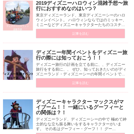
2019ディズニーハロウィン混雑予想〜旅
行におすすめなのはいつ？
東京ディズニーランド、東京ディズニーシーのハロ
ウィンイベント。 ハロウィンならではのミッキー、
ミニーなどディズニーキャラクターたちのコスチ...
記事を読む
ディズニー年間イベントをディズニー旅
行の際には知っておこう！！
ディズニー旅行の計画を立てる前に、、ディズニー
旅行をする前に、、 ぜひ、知っておきたいのがディ
ズニーランド・ディズニーシーの年間イベントで...
記事を読む
ディズニーキャラクター マックスがマ
イブーム！！ 一緒にいるグーフィーと
の関係は？！
ディズニーランド、ディズニーシーの中で 極めて紳
士的なな立ち振る舞いをするキャラクターがいま
す。 その名はグーフィー・グーフ！！ グー...