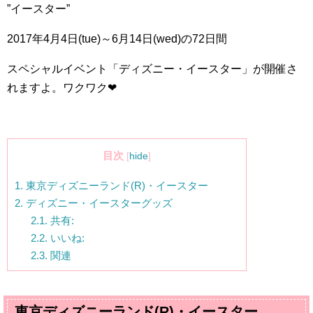
”イースター”
2017
年
4
月
4
日(
tue
)～
6
月
14
日(
wed
)の
72
日間
スペシャルイベント「ディズニー・イースター」が開催さ
れますよ。ワクワク
❤︎
目次
[
hide
]
1.
東京ディズニーランド(R)・イースター
2.
ディズニー・イースターグッズ
2.1.
共有:
2.2.
いいね:
2.3.
関連
東京ディズニーランド(
R
)・イースター