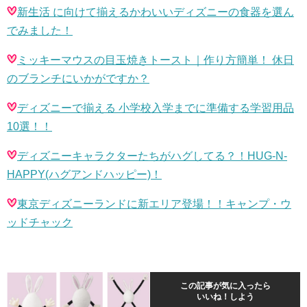
新生活 に向けて揃えるかわいいディズニーの食器を選ん
でみました！
ミッキーマウスの目玉焼きトースト｜作り方簡単！ 休日
のブランチにいかがですか？
ディズニーで揃える 小学校入学までに準備する学習用品
10
選！！
ディズニーキャラクターたちがハグしてる？！
HUG-N-
HAPPY
(ハグアンドハッピー)！
東京ディズニーランドに新エリア登場！！キャンプ・ウ
ッドチャック
この記事が気に入ったら
いいね！しよう