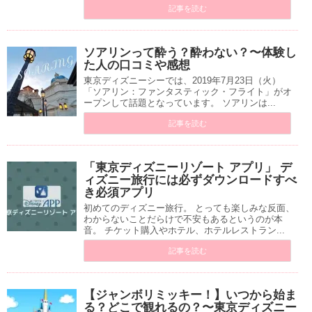
記事を読む
ソアリンって酔う？酔わない？〜体験し
た人の口コミや感想
東京ディズニーシーでは、2019年7月23日（火）
「ソアリン：ファンタスティック・フライト」がオ
ープンして話題となっています。 ソアリンは...
記事を読む
「東京ディズニーリゾート アプリ」 デ
ィズニー旅行には必ずダウンロードすべ
き必須アプリ
初めてのディズニー旅行。 とっても楽しみな反面、
わからないことだらけで不安もあるというのが本
音。 チケット購入やホテル、ホテルレストラン...
記事を読む
【ジャンボリミッキー！】いつから始ま
る？どこで観れるの？〜東京ディズニー