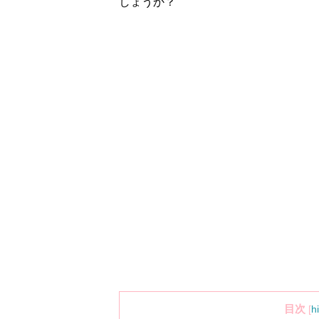
しょうか？
目次
[
h