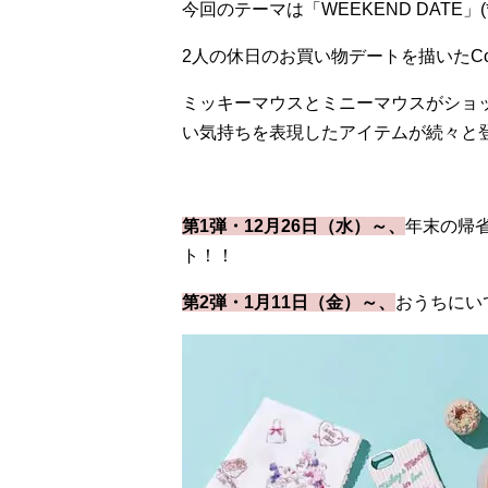
今回のテーマは「
WEEKEND DATE
」(
2
人の休日のお買い物デートを描いた
Co
ミッキーマウスとミニーマウスがショ
い気持ちを表現したアイテムが続々と
第
1
弾・
12
月
26
日（水）～、
年末の帰
ト！！
第
2
弾・
1
月
11
日（金）～、
おうちにい