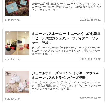
2018年12月7日(金)より ディズニーとキャス キッドソンの
コラボレーションが発売されます。 森が舞台となる「バン
ビ」デザインは、身...
2018-11-28 09:51
cute-love.net
ミニーマウスルーム 〜 ミニー尽くしのお部屋
「ビーンズ型カジュアルラブディズニーソフ
ァー」登場！
ディズニー・アンバサダーホテルのミニーマウスルーム❤︎
ミニーマウスファンにとってはたまらない、夢のような一
部屋ですよね。 ...
2017-09-08 13:42
cute-love.net
ジュエルナローズ 2017 〜 ミッキーマウス＆
ミニーマウスのトラベルグッズ登場！
スーツケース、スーベニアバッグ、インナーケース、ポー
チ 「美女と野獣」から「アリエル」や「ミニーマウス」デ
ザインのトラベルラインなど 数...
2017-07-28 09:37
cute-love.net