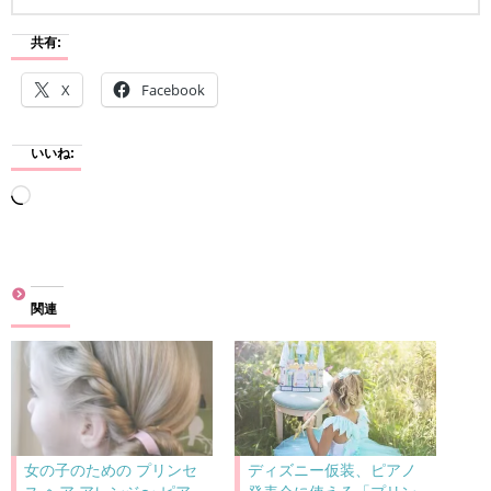
共有:
X
Facebook
いいね:
読
み
込
み
関連
中…
女の子のための プリンセ
ディズニー仮装、ピアノ