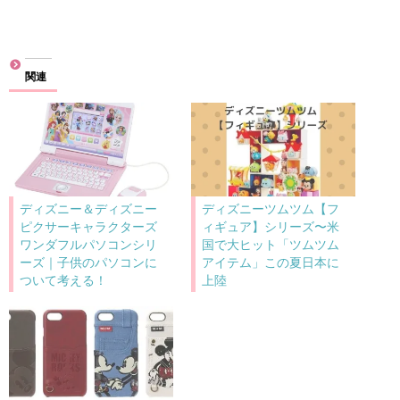
み
込
み
関連
中…
ディズニー＆ディズニー
ディズニーツムツム【フ
ピクサーキャラクターズ
ィギュア】シリーズ〜米
ワンダフルパソコンシリ
国で大ヒット「ツムツム
ーズ｜子供のパソコンに
アイテム」この夏日本に
ついて考える！
上陸