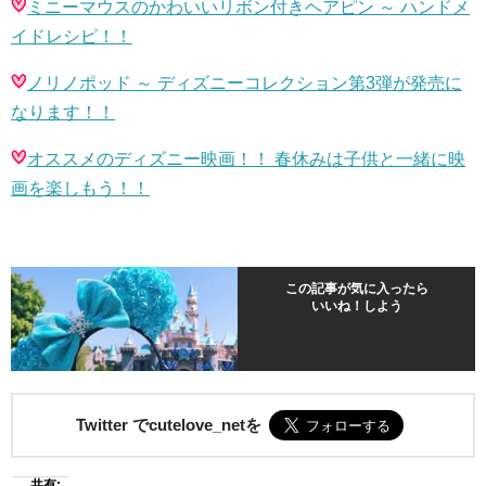
ミニーマウスのかわいいリボン付きヘアピン ～ ハンドメ
イドレシピ！！
ノリノポッド ～ ディズニーコレクション第
3
弾が発売に
なります！！
オススメのディズニー映画！！ 春休みは子供と一緒に映
画を楽しもう！！
この記事が気に入ったら
いいね！しよう
Twitter でcutelove_netを
共有: