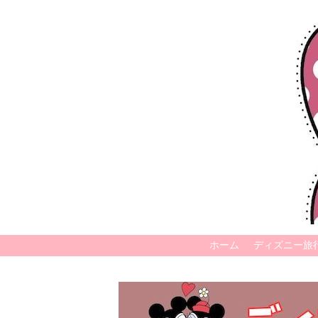
ホーム
ディズニー旅