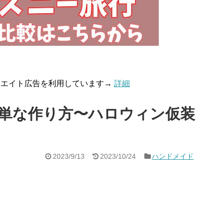
リエイト広告を利用しています→
詳細
単な作り方〜ハロウィン仮装
2023/9/13
2023/10/24
ハンドメイド