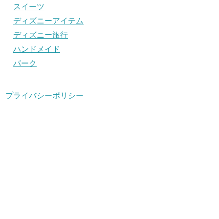
スイーツ
ディズニーアイテム
ディズニー旅行
ハンドメイド
パーク
プライバシーポリシー