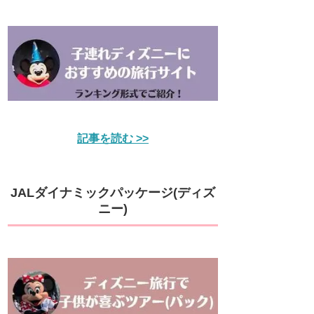
記事を読む >>
JALダイナミックパッケージ(ディズ
ニー)