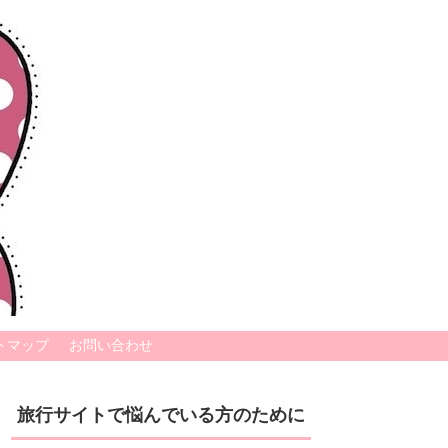
トマップ
お問い合わせ
旅行サイトで悩んでいる方のために