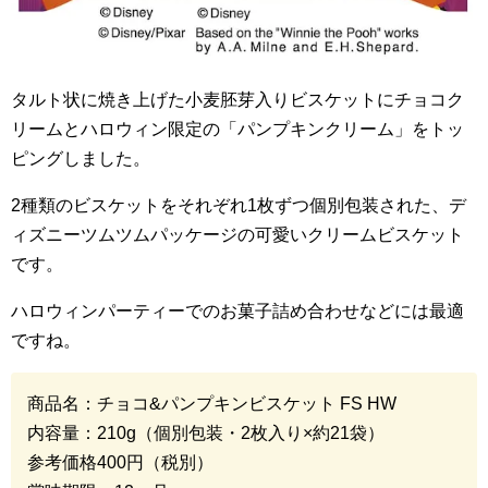
タルト状に焼き上げた小麦胚芽入りビスケットにチョコク
リームとハロウィン限定の「パンプキンクリーム」をトッ
ピングしました。
2
種類のビスケットをそれぞれ
1
枚ずつ個別包装された、デ
ィズニーツムツムパッケージの可愛いクリームビスケット
です。
ハロウィンパーティーでのお菓子詰め合わせなどには最適
ですね。
商品名：チョコ
&
パンプキンビスケット
FS HW
内容量：
210g
（個別包装・
2
枚入り
×
約
21
袋）
参考価格
400
円（税別）