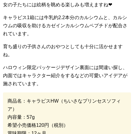
女の子たちには絵柄を眺める楽しみも増えますね
❤︎
キャラビス
1
箱には牛乳約
2.2
本分のカルシウムと、カルシ
ウムの吸収を助けるカゼインカルシウムペプチドが配合さ
れています。
育ち盛りの子供さんのおやつとしても十分に活かせます
ね。
ハロウィン限定パッケージデザイン裏面には間違い探し、
内面ではキャラクター紹介をするなどの可愛いアイデアが
施されています。
商品名：キャラビス
HW
（ちいさなプリンセスソフィ
ア）
内容量：
57g
希望小売価格
120
円（税別）
賞味期限：
12
ヶ月