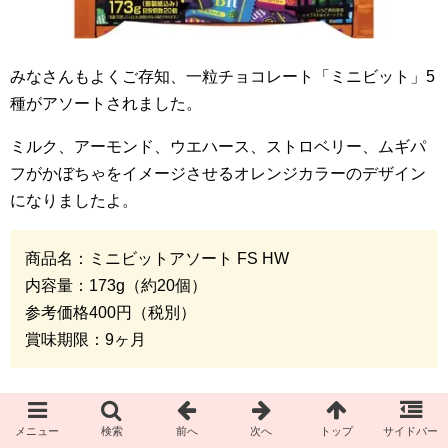
みなさんもよくご存知、一粒チョコレート「ミニビット」
5
種がアソートされました。
ミルク、アーモンド、ウエハース、ストロベリー、ムギパ
フがかぼちゃをイメージさせるオレンジカラーのデザイン
になりましたよ。
商品名：ミニビットアソート
FS HW
内容量：
173g
（約
20
個）
参考価格
400
円（税別）
賞味期限：
9
ヶ月