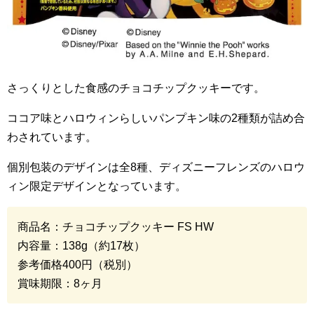
さっくりとした食感のチョコチップクッキーです。
ココア味とハロウィンらしいパンプキン味の
2
種類が詰め合
わされています。
個別包装のデザインは全
8
種、ディズニーフレンズのハロウ
ィン限定デザインとなっています。
商品名：チョコチップクッキー
FS HW
内容量：
138g
（約
17
枚）
参考価格
400
円（税別）
賞味期限：
8
ヶ月