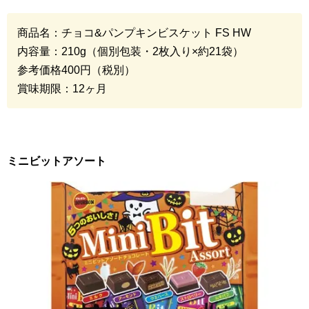
商品名：チョコ
&
パンプキンビスケット
FS HW
内容量：
210g
（個別包装・
2
枚入り
×
約
21
袋）
参考価格
400
円（税別）
賞味期限：
12
ヶ月
ミニビットアソート