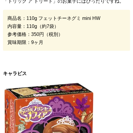
「トリック ア トリート」のお菓子にはぴったりですね。
商品名：
110g
フェットチーネグミ
mini HW
内容量：
110g
（約
7
袋）
参考価格：
350
円（税別）
賞味期限：
9
ヶ月
キャラビス