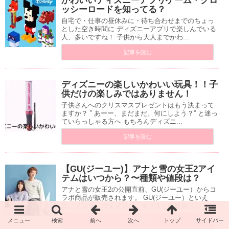
かわいいディズニーアプリゲーム・クロ
ッシーロードを知ってる？
自宅で・仕事の昼休みに・待ち合わせまでのちょっ
とした空き時間に ディズニーアプリで楽しんでいる
人、多いですね！ 子供から大人までかわ...
記事を読む
ディズニーの楽しいかわいい玩具！！子
供だけの楽しみではありません！
子供さんへのクリスマスプレゼントはもう決まって
ますか？ ” あーー、まだまだ。何にしよう？” と迷っ
ていらっしゃる方へ もちろんディズニ...
記事を読む
【GU(ジーユー)】アナと雪の女王2アイ
テムはいつから？〜種類や値段は？
アナと雪の女王2の公開直前、GU(ジーユー）からコ
ラボ商品が販売されます。 GU(ジーユー）といえ
ば、メンズ、ウィメンズ、キッズと家族揃っ...
記事を読む