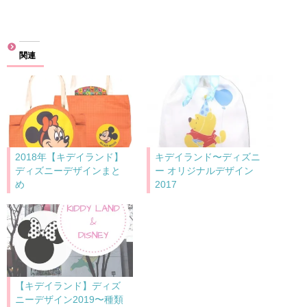
み
込
み
関連
中…
2018年【キデイランド】
キデイランド〜ディズニ
ディズニーデザインまと
ー オリジナルデザイン
め
2017
【キデイランド】ディズ
ニーデザイン2019〜種類