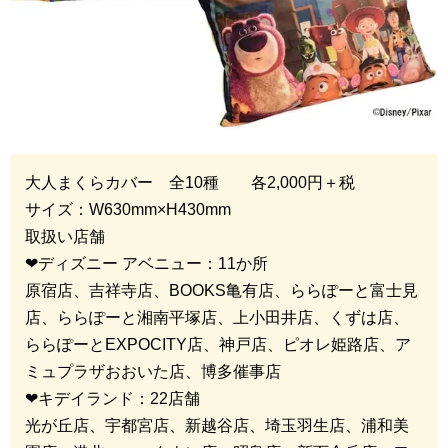
大人まくらカバー 全
10
種 各
2
,
000
円＋税
サイズ：
W630mm×H430mm
取扱い店舗
❤︎
ディズニー アベニュー：
11
か所
原宿店、吉祥寺店、
BOOKS
亀有店、ららぽーと富士見
店、ららぽーと湘南平塚店、上小田井店、くずは店、
ららぽーと
EXPOCITY
店、神戸店、ピオレ姫路店、ア
ミュプラザおおいた店、博多催事店
❤︎
キデイランド：
22
店舗
光が丘店、宇都宮店、新越谷店、埼玉羽生店、浦和美