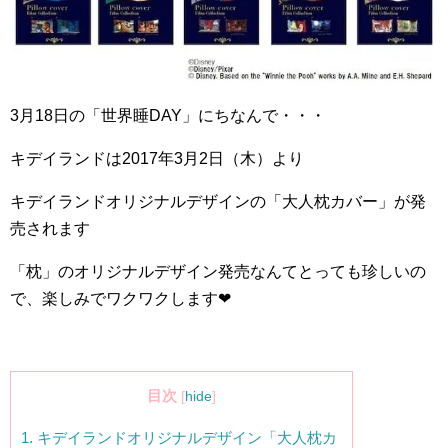
3
月
18
日の「世界睡
DAY
」にちなんで・・・
キデイランドは
2017
年
3
月
2
日（木）より
キデイランドオリジナルデザインの「大人枕カバー」が発
売されます
「枕」のオリジナルデザイン発売なんてとっても珍しいの
で、楽しみでワクワクします
❤︎
目次
[
hide
]
1.
キデイランドオリジナルデザイン「大人枕カ