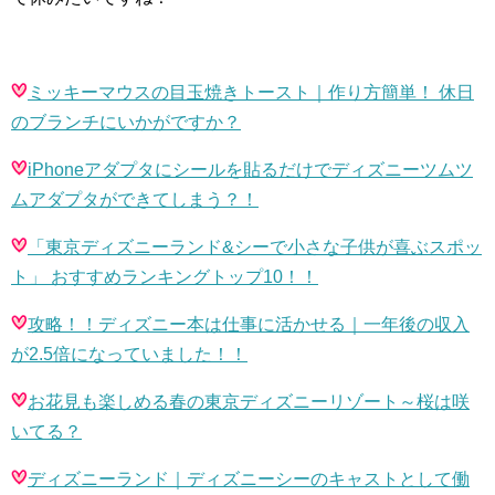
ミッキーマウスの目玉焼きトースト｜作り方簡単！ 休日
のブランチにいかがですか？
iPhoneアダプタにシールを貼るだけでディズニーツムツ
ムアダプタができてしまう？！
「東京ディズニーランド
&
シーで小さな子供が喜ぶスポッ
ト」 おすすめランキングトップ
10
！！
攻略！！ディズニー本は仕事に活かせる｜一年後の収入
が
2.5
倍になっていました！！
お花見も楽しめる春の東京ディズニーリゾート～桜は咲
いてる？
ディズニーランド｜ディズニーシーのキャストとして働