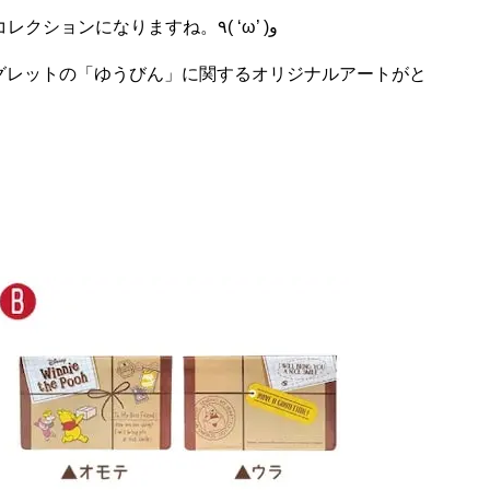
コレクションになりますね。
٩(
‘
ω
’ )
و
グレットの「ゆうびん」に関するオリジナルアートがと