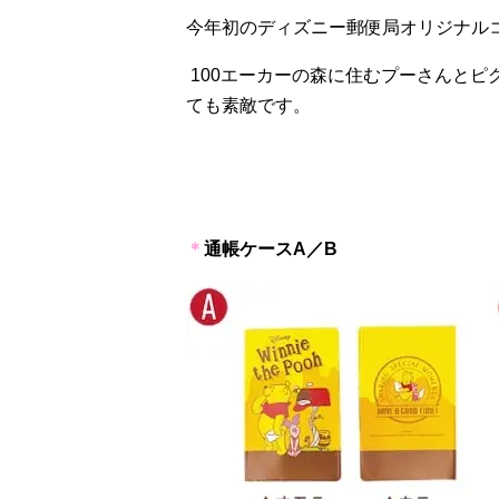
今年初のディズニー郵便局オリジナル
100
エーカーの森に住むプーさんとピ
ても素敵です。
＊
通帳ケース
A
／
B