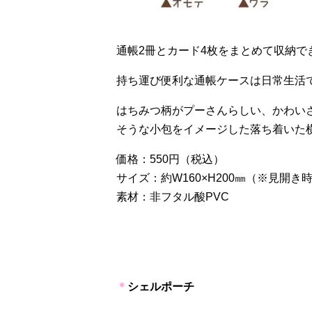
通帳
2
冊とカード
4
枚をまとめて収納で
持ち運び便利な通帳ケースは日常生活
はちみつ柄がプーさんらしい、かわい
そうな小包をイメージした落ち着いた
価格：
550
円（税込）
サイズ：約
W160×H200
㎜（※見開き
素材：非フタル酸
PVC
＊
シェルポーチ