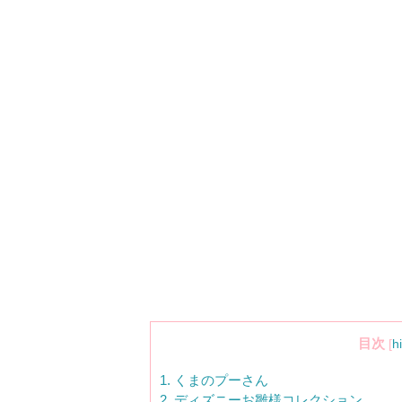
目次
[
h
1.
くまのプーさん
2.
ディズニーお雛様コレクション