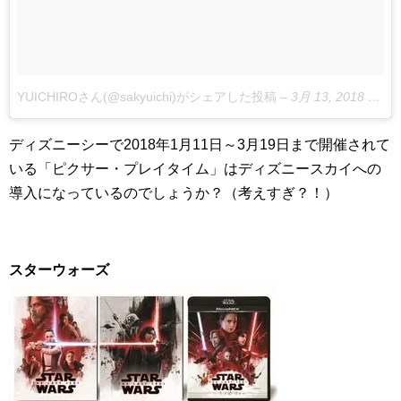
YUICHIROさん(@sakyuichi)がシェアした投稿
–
3月 13, 2018 at 6:48午前 PDT
ディズニーシーで
2018
年
1
月
11
日～
3
月
19
日まで開催されて
いる「ピクサー・プレイタイム」はディズニースカイへの
導入になっているのでしょうか？（考えすぎ？！）
スターウォーズ