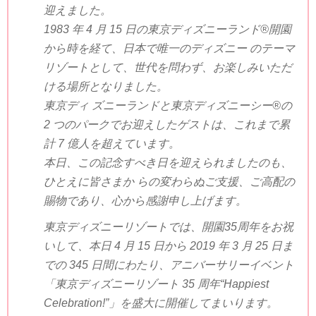
迎えました。
1983 年 4 月 15 日の東京ディズニーランド®開園
から時を経て、日本で唯一のディズニー のテーマ
リゾートとして、世代を問わず、お楽しみいただ
ける場所となりました。
東京ディ ズニーランドと東京ディズニーシー®の
2 つのパークでお迎えしたゲストは、これまで累
計 7 億人を超えています。
本日、この記念すべき日を迎えられましたのも、
ひとえに皆さまか らの変わらぬご支援、ご高配の
賜物であり、心から感謝申し上げます。
東京ディズニーリゾートでは、開園35周年をお祝
いして、本日 4 月 15 日から 2019 年 3 月 25 日ま
での 345 日間にわたり、アニバーサリーイベント
「東京ディズニーリゾート 35 周年“Happiest
Celebration!”」を盛大に開催してまいります。