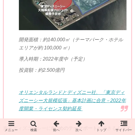
開発面積：約
140.000
㎡（テーマパーク・ホテル
エリアが約
100
,
000
㎡）
導入時期：
2022
年度中（予定）
投資額：約
2.500
億円
オリエンタルランドとディズニー社、「東京ディ
ズニーシー大規模拡張」基本計画に合意－
2022
年
度開業・ライセンス契約延長
東京ディズニーシーに
8
つめのテーマポート
ができるんです