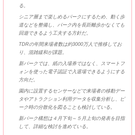
る。
シニア層まで楽しめるパークにするため、動く歩
道などを整備し、パーク内を長距離歩かなくても
回遊できるよう工夫する方針だ。
TDR
の年間来場者数は約
3000
万人で推移してお
り、混雑緩和が課題。
新パークでは、紙の入場券ではなく、スマートフ
ォンを使った電子認証で入退場できるようにする
方向だ。
園内に設置するセンサーなどで来場者の移動デー
タやアトラクション利用データを収集分析し、ピ
ーク時の分散化を図ることも検討している。
新パーク構想は４月下旬～５月上旬の発表を目指
して、詳細な検討を進めている。