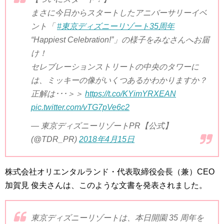
まさに今日からスタートしたアニバーサリーイベ
ント「
#東京ディズニーリゾート35周年
“Happiest Celebration!”」の様子をみなさんへお届
け！
セレブレーションストリートの中央のタワーに
は、ミッキーの像がいくつあるかわかりますか？
正解は･･･＞＞
https://t.co/KYimYRXEAN
pic.twitter.com/vTG7pVe6c2
— 東京ディズニーリゾートPR【公式】
(@TDR_PR)
2018年4月15日
株式会社オリエンタルランド・代表取締役会長（兼）CEO
加賀見 俊夫さんは、このような文書を発表されました。
東京ディズニーリゾートは、本日開園 35 周年を