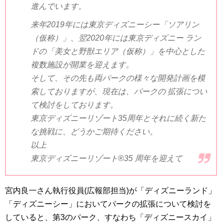
進んでいます。
来年2019年には東京ディズニーシー「ソアリン
（仮称）」、翌2020年には東京ディズニー ラン
ドの「美女と野獣エリア（仮称）」を中心とした
複数施設が開業を迎えます。
そして、その先も両パークの様々な開発計画を模
索しておりますが、現在は、パークの 拡張につい
て検討をしております。
東京ディズニーリゾート35周年とそれに続く新た
な挑戦に、どうかご期待ください。
以上
東京ディズニーリゾート®35 周年を迎えて
宮内良一さん執行役員(広報部担当)が「ディズニーランド」
「ディズニーシー」においてパークの拡張について検討を
していると、第3のパーク、すなわち「ディズニースカイ」