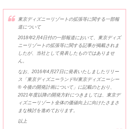
東京ディズニーリゾートの拡張等に関する一部報
道について
2018
年
2
月
4
日付の一部報道において、東京ディズ
ニーリゾートの拡張等に関する記事が掲載されま
したが、当社として発表したものではありませ
ん。
なお、
2016
年
4
月
27
日に発表いたしましたリリー
ス「東京ディズニーランド
®/
東京ディズニーシー
®
今後の開発計画について」に記載のとおり、
2021
年度以降の開発方針につきましては、東京デ
ィズニーリゾート全体の価値向上に向けたさまさ
まな検討を進めております。
以上