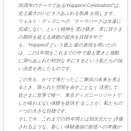
35周年のテーマである“Happiest Celebration!”は、
史上最大のハピネスあふれる祭典 を指します。
ウォルト・ディズニーの「テーマパークは永遠に
完成しない」という精神を 受け継ぎ、常に皆さま
の期待を超える体験の提供を目指す中で
も、“Happiest”という最上 級の表現を用いたの
は、この1年間をこれまでの中で最も驚きと感動
に満ちあふれた特別な 年にするという私たちの強
い決意を表したものです。
この先も、かつて海だったここ舞浜の未来を考え
るとき、限られた空間を余すことなく 活用して、
皆さまに世界で唯一、東京ディズニーリゾートで
しか味わえない体験を提供す ることが、私たちの
一つの大きな目標です。
そして今、これまでの35年間とは別次元だと 評価
されるような、新しい体験価値の創造への準備が