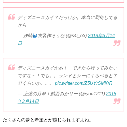
ディズニースカイ？だっけか。本当に期待してる
から
— 汐崎
衣装作ろうな (@s4i_o3)
2018年3月14
日
ディズニースカイかあ！ できたら行ってみたい
ですな～！でも。。ランドとシーにくらべると半
分くらいか。。。
pic.twitter.com/Z5UYrSMKrR
— 上弦の月＠Ｉ鯖西みかりー (@ryou1211)
2018
年3月14日
たくさんの夢と希望とが感じられますよね。