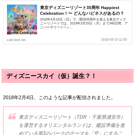
東京ディズニーリゾート35周年 Happiest
Celebration！〜 どんなハピネスがあるの？
2018年4月15日（日）で、開演35周年を迎える東京ディズ
ニーリゾートでは、2019年3月25日（月）まで345日間、ア
ニバーサリーイベン...
2018-03-10 11:05
cute-love.net
ディズニースカイ（仮）誕生？！
2018
年
2
月
4
日、このような記事が配信されました。
東京ディズニーリゾート（
TDR
・千葉県浦安市）
を運営するオリエンタルランドは、建設準備を進
めている第
3
のパークのテーマを「空」にするこ