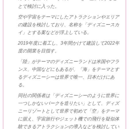
とで検討に入った。
空や宇宙をテーマにしたアトラクションやエリア
の建設を検討しており、名称を「ディズニースカ
イ」とする案などが浮上している。
2019
年度に着工し、
3
年間かけて建設して
2022
年
度の開業を目指す。
「陸」がテーマのディズニーランドは米国やフラ
ンス、中国などにもあるが、「海」をテーマとす
るディズニーシーは世界で唯一、日本だけにあ
る。
同社の関係者は「ディズニーシーのように世界に
一つしかないパークを造りたい」として、ディズ
ニーリゾートとして世界で初めて「空」をテーマ
に据え、宇宙旅行やジェット機での飛行を疑似体
験できるアトラクションの導入などを検討してい