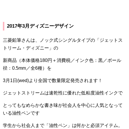
2017年3月ディズニーデザイン
三菱鉛筆さんは、ノック式シングルタイプの「ジェットス
トリーム・ディズニー」の
新商品（本体価格
180
円＋消費税／インク色：黒／ボール
径：
0.5mm
／全
6
種）を
3
月
1
日(
wed
)より全国で数量限定発売されます！
ジェットストリームは速乾性に優れた低粘度油性インクで
とってもなめらかな書き味が社会人を中心に人気となって
いる油性ペンです
学生から社会人まで「油性ペン」は何かと必須アイテム。