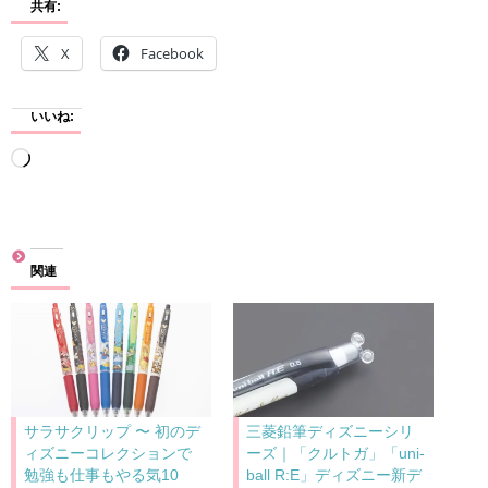
共有:
X
Facebook
いいね:
読
み
込
み
関連
中…
サラサクリップ 〜 初のデ
三菱鉛筆ディズニーシリ
ィズニーコレクションで
ーズ｜「クルトガ」「uni-
勉強も仕事もやる気10
ball R:E」ディズニー新デ