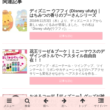
関連記事
ディズニー ウフフィ (Disney ufufy)｜
はちみつの香りのプーさんシリーズ
2016年11月3日（木）より、ディズニーストアから
新しいぬいぐるみが登場しました。 その名は
「Disney ufufy(ウフフィ)」...
記事を読む
花王リーゼ＆ブーケ｜ミニーマウスのデ
ザインボトルでヘアスタイル自由自
在！！
ハーフアップ・ポニーテール・ツインアップ、ツイ
ンテール！ リボンやカチューシャなどのヘアアクセ
サリーも変化させながら ヘアスタイルを作る...
記事を読む
おそろコーデ【ディズニー】グッズが被
らずおしゃれにキメるには？〜
ACCOMMODE（アコモデ）レビュー！