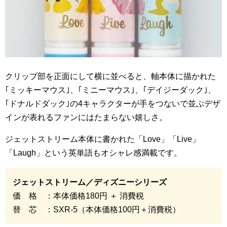
クリップ部を正面にして横に並べると、軸本体に描かれた
｢ミッキーマウス｣、｢ミニーマウス｣、｢デイジーダック｣、
｢ドナルドダック｣の
4
キャラクターが手をつないで並ぶデザ
インが表れるファンにはたまらない嬉しさ。
ジェットストリーム本体に書かれた「
Love
」「
Live
」
「
Laugh
」という英単語もオシャレ感満載です。
ジェットストリーム／ディズニーシリーズ
価 格 ：本体価格
180
円 ＋ 消費税
替 芯 ：
SXR-5
（本体価格
100
円＋消費税）