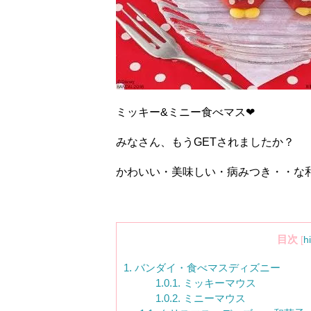
ミッキー
&
ミニー食べマス
❤︎
みなさん、もう
GET
されましたか？
かわいい・美味しい・病みつき・・な
目次
[
h
1.
バンダイ・食べマスディズニー
1.0.1.
ミッキーマウス
1.0.2.
ミニーマウス