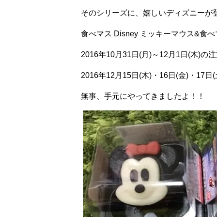
そのシリーズに、嬉しいディズニーが
食べマス
Disney
ミッキーマウス
&
食べ
2016
年
10
月
31
日(月)～
12
月
1
日(木)の
2016
年
12
月
15
日(木)・
16
日(金)・
17
日
無事、手元にやってきましたよ！！