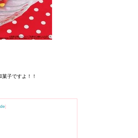
和菓子ですよ！！
ide
]