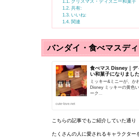
1.1.
クリスマス・ディズニー和菓子
1.2.
共有:
1.3.
いいね:
1.4.
関連
バンダイ・食べマスディ
食べマス Disney
い和菓子になりまし
ミッキー&ミニーが、か
Disney ミッキーの
ーク...
cute-love.net
こちらの記事でもご紹介していた通り
たくさんの人に愛されるキャラクター