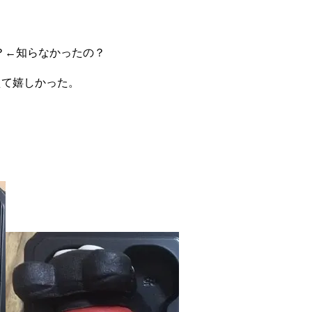
？
←
知らなかったの？
えて嬉しかった。