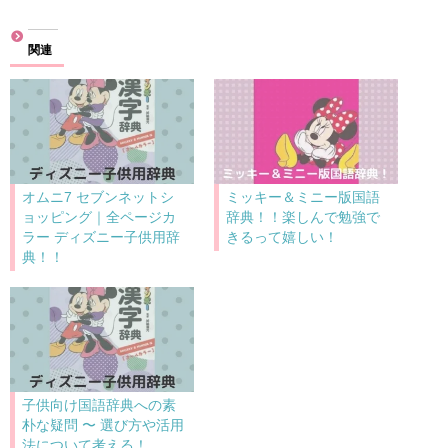
込
み
関連
中…
オムニ7 セブンネットシ
ミッキー＆ミニー版国語
ョッピング｜全ページカ
辞典！！楽しんで勉強で
ラー ディズニー子供用辞
きるって嬉しい！
典！！
子供向け国語辞典への素
朴な疑問 〜 選び方や活用
法について考える！