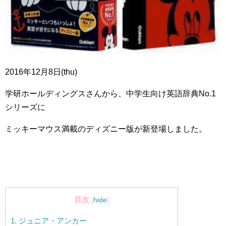
2016
年
12
月
8
日(thu)
学研ホールディングスさんから、中学生向け英語辞典
No.1
シリーズに
ミッキーマウス満載のディズニー版が新登場しました。
目次
[
hide
]
1.
ジュニア・アンカー