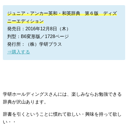
ジュニア・アンカー英和・和英辞典 第６版 ディズ
ニーエディション
発売日：
2016
年
12
月
8
日（木）
判型：
B6
変形版／
1728
ページ
発行所：（株）学研プラス
⇒購入する
学研ホールディングスさんには、楽しみならお勉強できる
辞典が沢山あります。
辞書を引くということに慣れて欲しい・興味を持って欲し
い・・