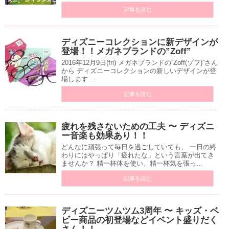
記事を読む
ディズニーコレクションに新デザインが
登場！！メガネブランドの”Zoff”
2016年12月9日(fri) メガネブランドの”Zoff(ゾフ)”さん
から ディズニーコレクションの新しいデザインが登
場します ...
記事を読む
疲れを残さないための工夫 〜 ディズニ
ー音楽も効果あり！！
どんなに頑張って毎日を過ごしていても、 一日の終
わりにはやっぱり「疲れたな」という言葉が出てき
ませんか？ 精一杯体を使い、精一杯気を張っ...
記事を読む
ディズニーツムツム3周年 〜 キッズ・ベ
ビー商品の初登場などイベント盛りだく