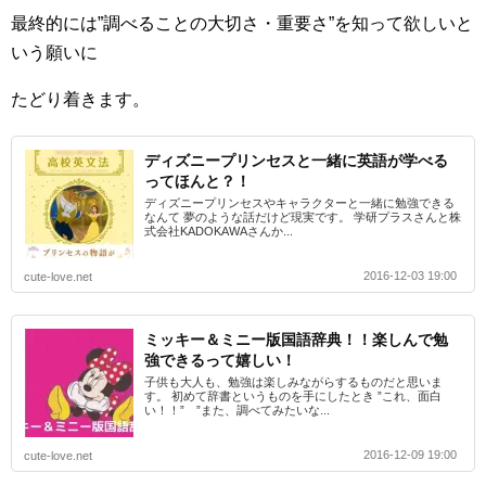
最終的には”調べることの大切さ・重要さ”を知って欲しいと
いう願いに
たどり着きます。
ディズニープリンセスと一緒に英語が学べる
ってほんと？！
ディズニープリンセスやキャラクターと一緒に勉強できる
なんて 夢のような話だけど現実です。 学研プラスさんと株
式会社KADOKAWAさんか...
2016-12-03 19:00
cute-love.net
ミッキー＆ミニー版国語辞典！！楽しんで勉
強できるって嬉しい！
子供も大人も、勉強は楽しみながらするものだと思いま
す。 初めて辞書というものを手にしたとき ”これ、面白
い！！” ”また、調べてみたいな...
2016-12-09 19:00
cute-love.net