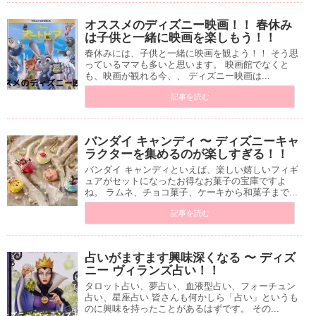
オススメのディズニー映画！！ 春休み
は子供と一緒に映画を楽しもう！！
春休みには、子供と一緒に映画を観よう！！ そう思
っているママも多いと思います。 映画館でなくと
も、映画が観れる今、、 ディズニー映画は...
記事を読む
バンダイ キャンディ 〜 ディズニーキャ
ラクターを集めるのが楽しすぎる！！
バンダイ キャンディといえば、楽しい嬉しいフィギ
ュアがセットになったお得なお菓子の宝庫ですよ
ね。 ラムネ、チョコ菓子、ケーキから和菓子まで...
記事を読む
占いがますます興味深くなる 〜 ディズ
ニー ヴィランズ占い！！
タロット占い、夢占い、血液型占い、フォーチュン
占い、星座占い 皆さんも何かしら「占い」というも
のに興味を持ったことがあるはずです。 その...